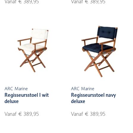
Vanaf € 389,95
Vanaf € 389,95
ARC Marine
ARC Marine
Regisseursstoel I wit
Regisseursstoel navy
deluxe
deluxe
Vanaf € 389,95
Vanaf € 389,95