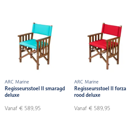
ARC Marine
ARC Marine
Regisseursstoel II smaragd
Regisseursstoel II forza
deluxe
rood deluxe
Vanaf € 589,95
Vanaf € 589,95