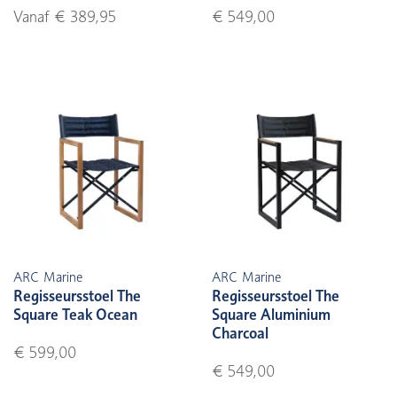
Vanaf € 389,95
€ 549,00
ARC Marine
ARC Marine
Regisseursstoel The
Regisseursstoel The
Square Teak Ocean
Square Aluminium
Charcoal
€ 599,00
€ 549,00