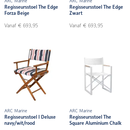
ARC Marine
ARC Marine
Regisseursstoel The Edge
Regisseursstoel The Edge
Forza Beige
Zwart
Vanaf € 693,95
Vanaf € 693,95
ARC Marine
ARC Marine
Regisseursstoel I Deluxe
Regisseursstoel The
navy/wit/rood
Square Aluminium Chalk