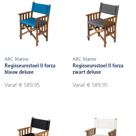
ARC Marine
ARC Marine
Regisseursstoel II forza
Regisseursstoel II forza
blauw deluxe
zwart deluxe
Vanaf € 589,95
Vanaf € 589,95