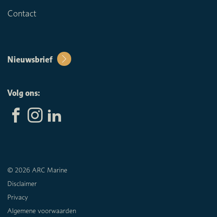
Contact
Nieuwsbrief
Volg ons:
© 2026 ARC Marine
Disclaimer
Privacy
Algemene voorwaarden