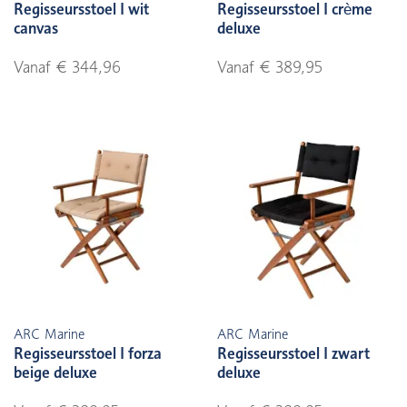
Regisseursstoel I wit
Regisseursstoel I crème
canvas
deluxe
Vanaf € 344,96
Vanaf € 389,95
ARC Marine
ARC Marine
Regisseursstoel I forza
Regisseursstoel I zwart
beige deluxe
deluxe