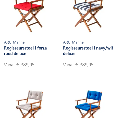
ARC Marine
ARC Marine
Regisseursstoel I forza
Regisseursstoel I navy/wit
rood deluxe
deluxe
Vanaf € 389,95
Vanaf € 389,95