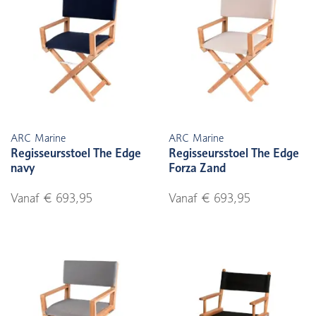
ARC Marine
ARC Marine
Regisseursstoel The Edge
Regisseursstoel The Edge
navy
Forza Zand
Vanaf € 693,95
Vanaf € 693,95