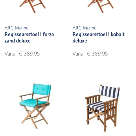
ARC Marine
ARC Marine
Regisseursstoel I forza
Regisseursstoel I kobalt
zand deluxe
deluxe
Vanaf € 389,95
Vanaf € 389,95