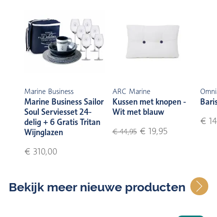
Marine Business
ARC Marine
Omni
Marine Business Sailor
Kussen met knopen -
Bari
Soul Serviesset 24-
Wit met blauw
€ 14
delig + 6 Gratis Tritan
€ 19,95
Wijnglazen
€ 44,95
€ 310,00
Bekijk meer nieuwe producten