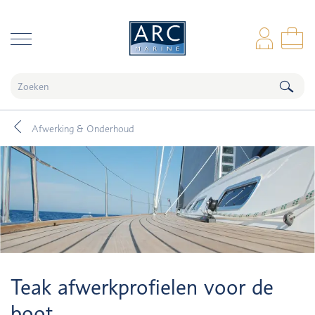
naar hoofdinhoud
Inl
Wi
Afwerking & Onderhoud
Teak afwerkprofielen voor de
boot