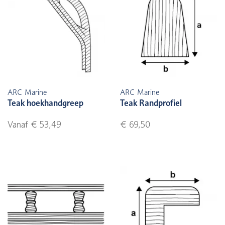
ARC Marine
ARC Marine
Teak hoekhandgreep
Teak Randprofiel
Vanaf € 53,49
€ 69,50