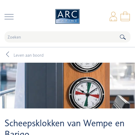
naar hoofdinhoud
Inl
Wi
Leven aan boord
Scheepsklokken van Wempe en
Barigo