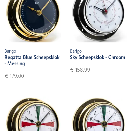
Barigo
Barigo
Regatta Blue Scheepsklok
Sky Scheepsklok - Chroom
- Messing
€ 158,99
€ 179,00