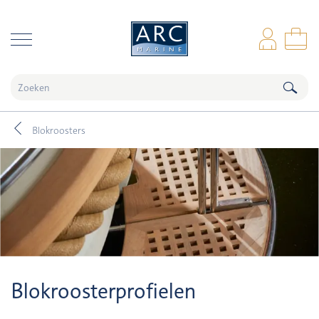
naar hoofdinhoud
Inl
Wi
Blokroosters
Blokroosterprofielen