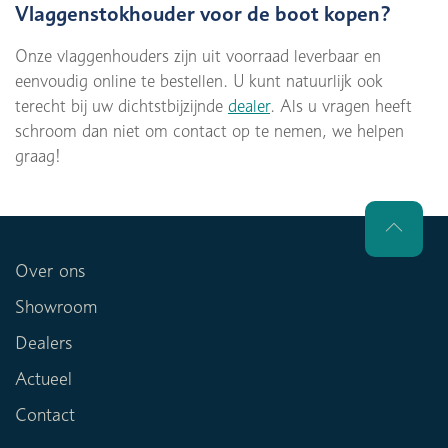
Vlaggenstokhouder voor de boot kopen?
Onze vlaggenhouders zijn uit voorraad leverbaar en
eenvoudig online te bestellen. U kunt natuurlijk ook
terecht bij uw dichtstbijzijnde
dealer
. Als u vragen heeft
schroom dan niet om contact op te nemen, we helpen
graag!
Over ons
Showroom
Dealers
Actueel
Contact