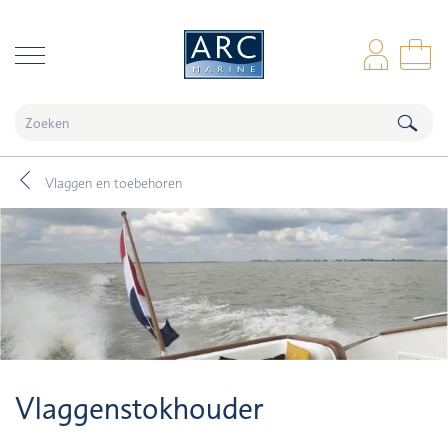
naar hoofdinhoud
Inl
Wi
Vlaggen en toebehoren
Vlaggenstokhouder