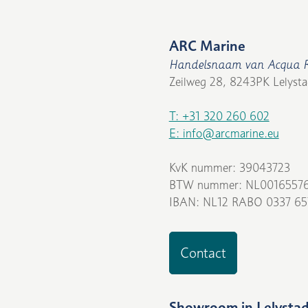
ARC Marine
Handelsnaam van Acqua R
Zeilweg 28, 8243PK Lelysta
T: +31 320 260 602
E: info@arcmarine.eu
KvK nummer: 39043723
BTW nummer: NL0016557
IBAN: NL12 RABO 0337 65
Contact
Showroom in Lelysta