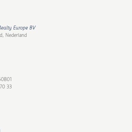
ealty Europe BV
d, Nederland
60B01
70 33
d