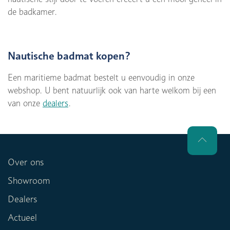
de badkamer.
Nautische badmat kopen?
Een maritieme badmat bestelt u eenvoudig in onze
webshop. U bent natuurlijk ook van harte welkom bij een
van onze
dealers
.
Over ons
Showroom
Dealers
Actueel