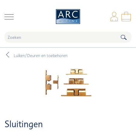
naar hoofdinhoud
Inl
Wi
Luiken/Deuren en toebehoren
Sluitingen