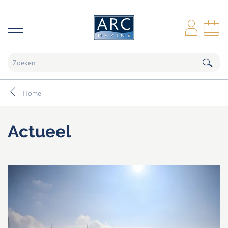
naar hoofdinhoud
Inl
Wi
Home
Actueel