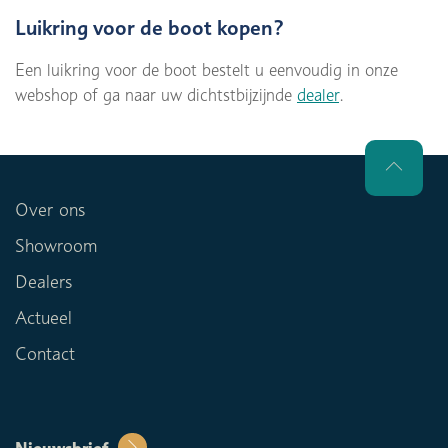
Luikring voor de boot kopen?
Een luikring voor de boot bestelt u eenvoudig in onze
webshop of ga naar uw dichtstbijzijnde
dealer
.
Over ons
Showroom
Dealers
Actueel
Contact