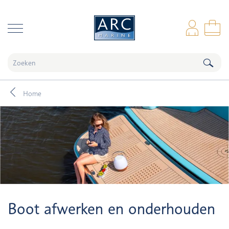
naar hoofdinhoud
Inl
Wi
Home
Boot afwerken en onderhouden