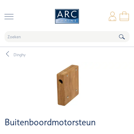
naar hoofdinhoud
Inl
Wi
Dinghy
Buitenboordmotorsteun