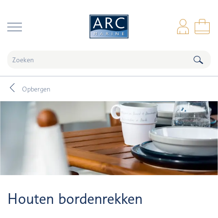
naar hoofdinhoud
Inl
Wi
Opbergen
Houten bordenrekken