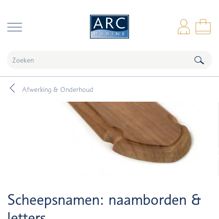
naar hoofdinhoud
Inl
Wi
Afwerking & Onderhoud
Scheepsnamen: naamborden &
letters