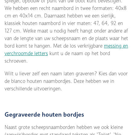
spiegel, opbouw of punt van uw boot kunt bevestigen.
We hebben een recht naambord in twee formaten: 40x8
cm en 40x14 cm. Daarnaast hebben we een sierlijk,
klassiek houten naambord in vier maten: 47, 64, 92 en
127 cm. Welke maat u nodig heeft hangt onder andere af
van de lengte van uw scheepsnaam en de plaats waar het
bord komt te hangen. Met de los verkrijgbare
messing en
verchroomde letters
kunt u de naam op het bord
schroeven.
Wilt u liever zelf een naam laten graveren? Kies dan voor
de blanco houten naambordjes. Deze hebben we in
verschillende uitvoeringen.
Gegraveerde houten bordjes
Naast grote scheepsnaamborden hebben we ook kleine
(aanwijs)bordjes met standaard teksten als ‘Toilet’, ‘No