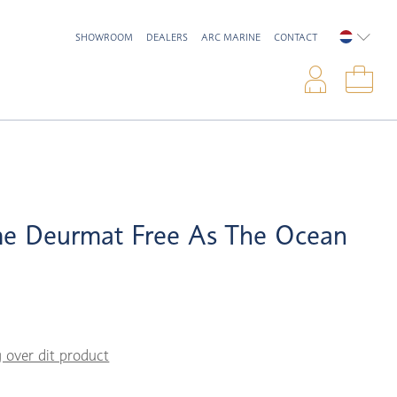
SHOWROOM
DEALERS
ARC MARINE
CONTACT
NEDERL
Inlo
Win
e Deurmat Free As The Ocean
g over dit product