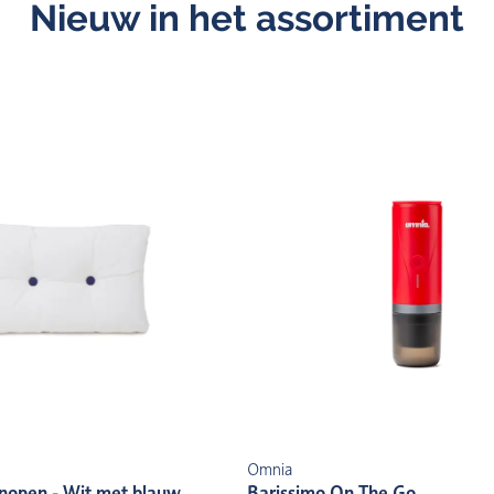
Nieuw in het assortiment
Omnia
nopen - Wit met blauw
Barissimo On The Go