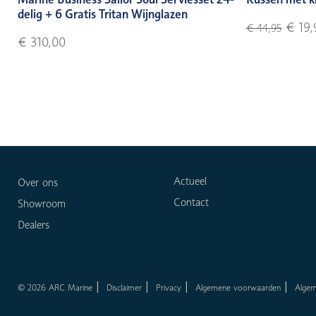
delig + 6 Gratis Tritan Wijnglazen
€ 19,
€ 44,95
€ 310,00
Actueel
Over ons
Contact
Showroom
Dealers
© 2026 ARC Marine
Disclaimer
Privacy
Algemene voorwaarden
Alge