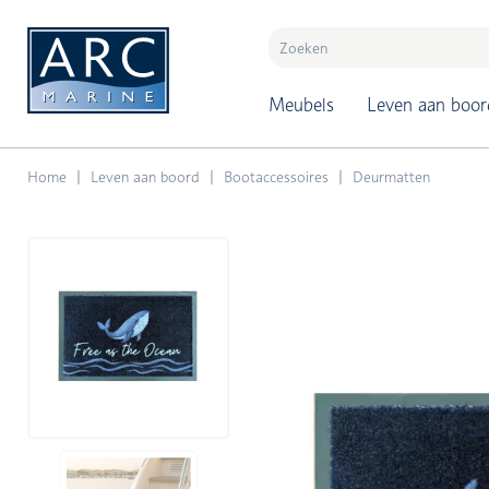
naar hoofdinhoud
Meubels
Leven aan boor
Home
Leven aan boord
Bootaccessoires
Deurmatten