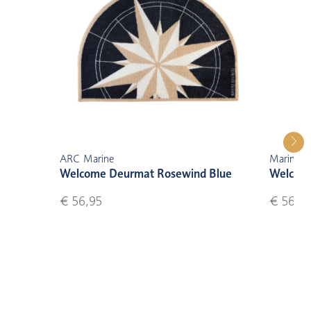
ARC Marine
Marine B
Welcome Deurmat Rosewind Blue
Welcom
€ 56,95
€ 56,9