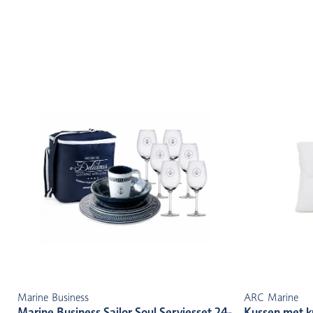
Marine Business
ARC Marine
Marine Business Sailor Soul Serviesset 24-
Kussen met k