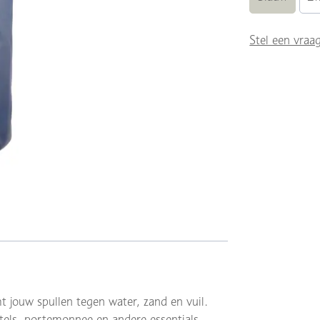
Stel een vraa
 jouw spullen tegen water, zand en vuil.
eutels, portemonnee en andere essentials