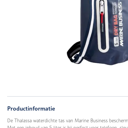
Productinformatie
De Thalassa waterdichte tas van Marine Business beschermt
Met een inhoud van 5 liter is hij perfect voor telefoon, sl