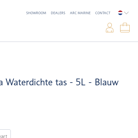
SHOWROOM
DEALERS
ARC MARINE
CONTACT
NEDERL
Inlo
Win
a Waterdichte tas - 5L - Blauw
art