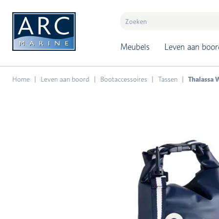
naar hoofdinhoud
Meubels
Leven aan boor
Home
Leven aan boord
Bootaccessoires
Tassen
Thalassa W