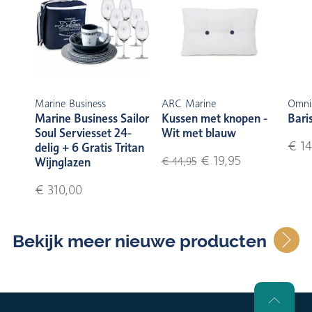
Marine Business
ARC Marine
Omni
Marine Business Sailor
Kussen met knopen -
Bari
Soul Serviesset 24-
Wit met blauw
€ 14
delig + 6 Gratis Tritan
€ 19,95
Wijnglazen
€ 44,95
€ 310,00
Bekijk meer nieuwe producten