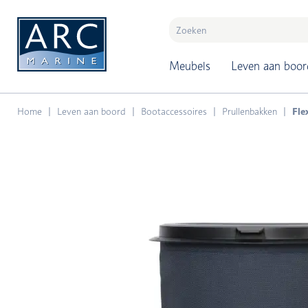
naar hoofdinhoud
Meubels
Leven aan boor
Home
Leven aan boord
Bootaccessoires
Prullenbakken
Fle