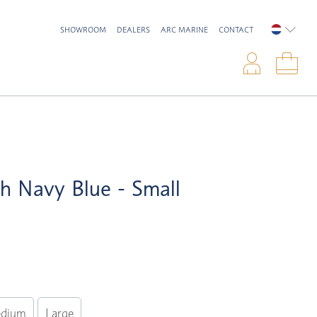
SHOWROOM
DEALERS
ARC MARINE
CONTACT
NEDERL
Inlo
Win
sh Navy Blue - Small
dium
Large