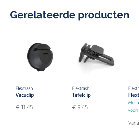
Gerelateerde producten
Flextrash
Flextrash
Flext
Vacuclip
Tafelclip
Flext
Meerd
€ 11,45
€ 9,45
voorr
Vana