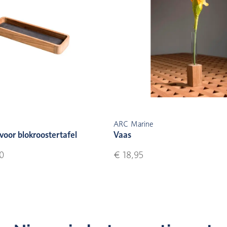
ARC Marine
oor blokroostertafel
Vaas
0
€ 18,95