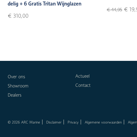
delig + 6 Gratis Tritan Wijnglazen
€ 19,
€ 44,95
€ 310,00
Actueel
Over ons
Contact
Showroom
Dealers
© 2026 ARC Marine
Disclaimer
Privacy
Algemene voorwaarden
Alge