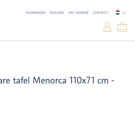
SHOWROOM
DEALERS
ARC MARINE
CONTACT
NEDERL
Inlo
Win
are tafel Menorca 110x71 cm -