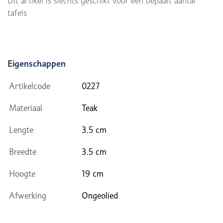
Dit artikel is slechts geschikt voor een bepaalt aantal
tafels
Eigenschappen
Artikelcode
0227
Materiaal
Teak
Lengte
3.5 cm
Breedte
3.5 cm
Hoogte
19 cm
Afwerking
Ongeolied