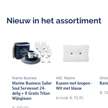
Nieuw in het assortiment
Marine Business
ARC Marine
Omni
Marine Business Sailor
Kussen met knopen -
Bari
Soul Serviesset 24-
Wit met blauw
€ 14
delig + 6 Gratis Tritan
€ 19,95
Wijnglazen
€ 44,95
€ 310,00