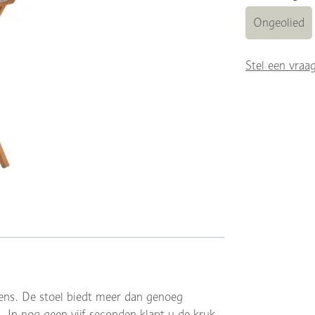
Ongeolied
Stel een vraa
sens. De stoel biedt meer dan genoeg
. In nog geen vijf seconden klapt u de kruk