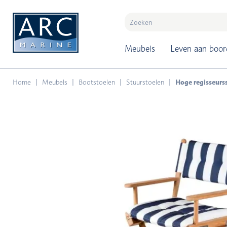
naar hoofdinhoud
Meubels
Leven aan boor
Home
Meubels
Bootstoelen
Stuurstoelen
Hoge regisseurss