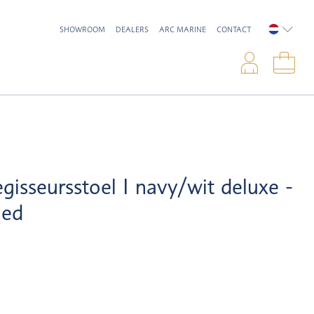
SHOWROOM
DEALERS
ARC MARINE
CONTACT
NEDERL
Inlo
Win
gisseursstoel I navy/wit deluxe -
ied