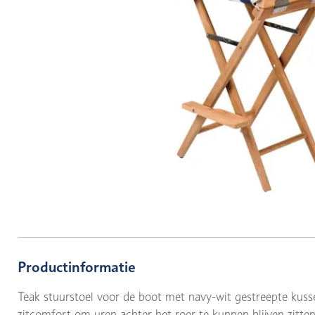
Productinformatie
Teak stuurstoel voor de boot met navy-wit gestreepte kus
zitcomfort om uren achter het roer te kunnen blijven zitten