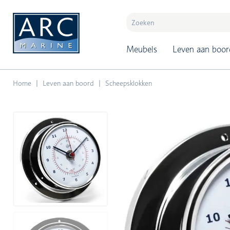
naar hoofdinhoud
Meubels
Leven aan boor
Home
Leven aan boord
Scheepsklokken