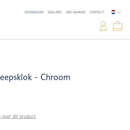
SHOWROOM
DEALERS
ARC MARINE
CONTACT
NEDERL
Inlo
Win
heepsklok - Chroom
g over dit product