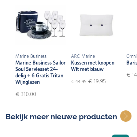
Marine Business
ARC Marine
Omni
Marine Business Sailor
Kussen met knopen -
Bari
Soul Serviesset 24-
Wit met blauw
€ 14
delig + 6 Gratis Tritan
€ 19,95
Wijnglazen
€ 44,95
€ 310,00
Bekijk meer nieuwe producten