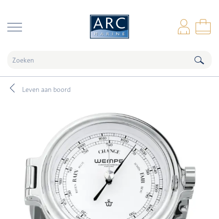
naar hoofdinhoud
Inl
Wi
Leven aan boord