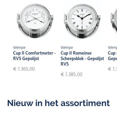
Wempe
Wempe
Wem
Cup II Comfortmeter -
Cup II Romeinse
Cup 
RVS Gepolijst
Scheepsklok - Gepolijst
Gepo
RVS
€ 1.365,00
€ 1.
€ 1.385,00
Nieuw in het assortiment