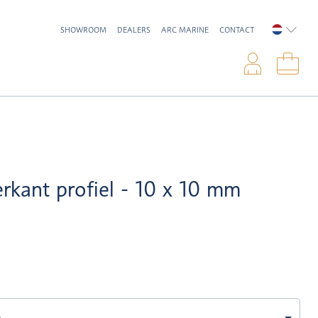
SHOWROOM
DEALERS
ARC MARINE
CONTACT
NEDERL
Inlo
Win
erkant profiel - 10 x 10 mm