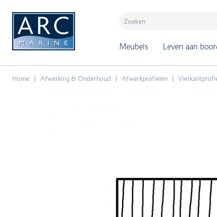
naar hoofdinhoud
Meubels
Leven aan boor
Home
Afwerking & Onderhoud
Afwerkprofielen
Vierkantprofi