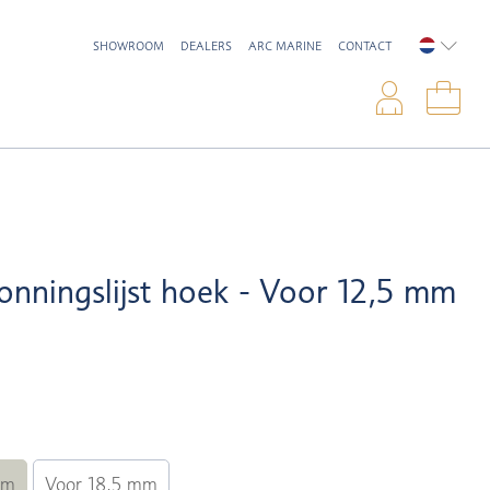
SHOWROOM
DEALERS
ARC MARINE
CONTACT
NEDERL
Inlo
Win
onningslijst hoek - Voor 12,5 mm
mm
Voor 18,5 mm