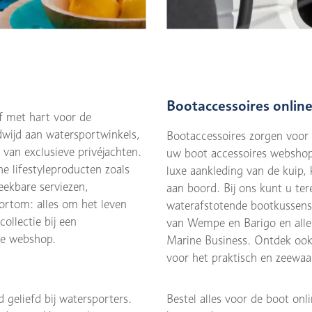
Bootaccessoires onlin
f met hart voor de
dwijd aan watersportwinkels,
Bootaccessoires zorgen voor
van exclusieve privéjachten.
uw boot accessoires webshop.
he lifestyleproducten zoals
luxe aankleding van de kuip,
eekbare serviezen,
aan boord. Bij ons kunt u ter
ortom: alles om het leven
waterafstotende bootkussens
ollectie bij een
van Wempe en Barigo en all
ze webshop.
Marine Business. Ontdek ook 
voor het praktisch en zeewaa
 geliefd bij watersporters.
Bestel alles voor de boot on