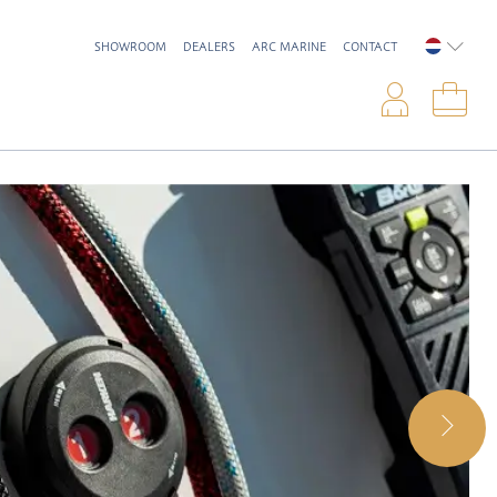
SHOWROOM
DEALERS
ARC MARINE
CONTACT
NEDERL
Inlo
Win