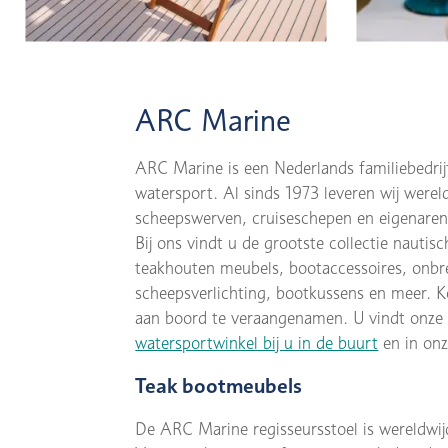
ARC Marine
ARC Marine is een Nederlands familiebedrij
watersport. Al sinds 1973 leveren wij werel
scheepswerven, cruiseschepen en eigenaren 
Bij ons vindt u de grootste collectie nautisc
teakhouten meubels, bootaccessoires, onbr
scheepsverlichting, bootkussens en meer. K
aan boord te veraangenamen. U vindt onze c
watersportwinkel bij u in de buurt
en in on
Teak bootmeubels
De ARC Marine regisseursstoel is wereldwijd