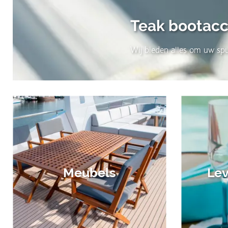
Teak bootacc
Wij bieden alles om uw spu
Meubels
Lev