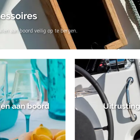
essoires
llen aan boord veilig op te bergen.
en aan boord
Uitrustin