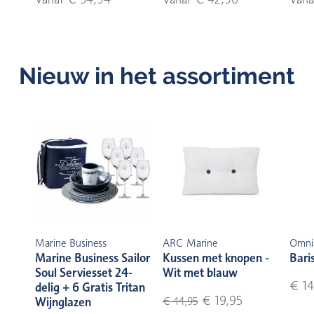
Nieuw in het assortiment
Marine Business
ARC Marine
Omni
Marine Business Sailor
Kussen met knopen -
Bari
Soul Serviesset 24-
Wit met blauw
€ 14
delig + 6 Gratis Tritan
€ 19,95
Wijnglazen
€ 44,95