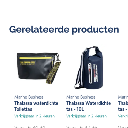
Gerelateerde producten
Marine Business
Marine Business
Marin
Thalassa waterdichte
Thalassa Waterdichte
Thal
Toilettas
tas - 10L
tas -
Verkrijgbaar in 2 kleuren
Verkrijgbaar in 2 kleuren
Verkri
Vanaf € 34,94
Vanaf € 42,96
Vana