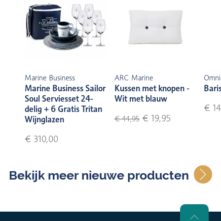
Marine Business
ARC Marine
Omni
Marine Business Sailor
Kussen met knopen -
Bari
Soul Serviesset 24-
Wit met blauw
€ 14
delig + 6 Gratis Tritan
€ 19,95
Wijnglazen
€ 44,95
€ 310,00
Bekijk meer nieuwe producten