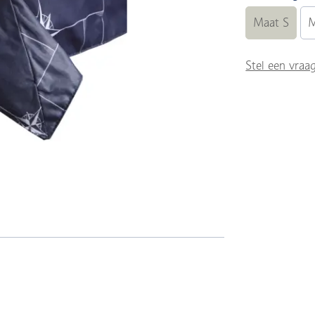
Maat S
M
Stel een vraa