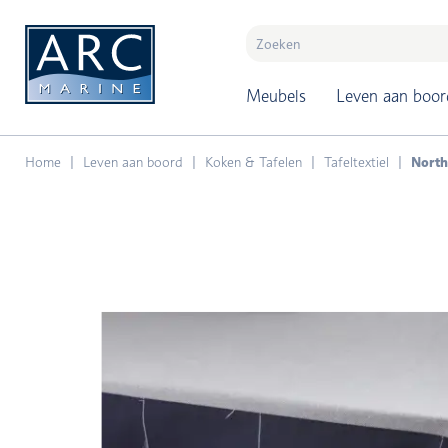
naar hoofdinhoud
Meubels
Leven aan boor
Home
Leven aan boord
Koken & Tafelen
Tafeltextiel
North