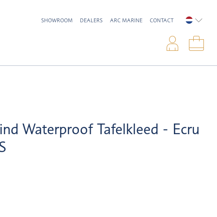
SHOWROOM
DEALERS
ARC MARINE
CONTACT
NEDERL
Inlo
Win
nd Waterproof Tafelkleed - Ecru
S