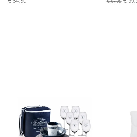
€ 54,50
€ 39,
€ 67,95