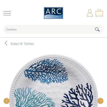
naar hoofdinhoud
Inl
Wi
Koken & Tafelen