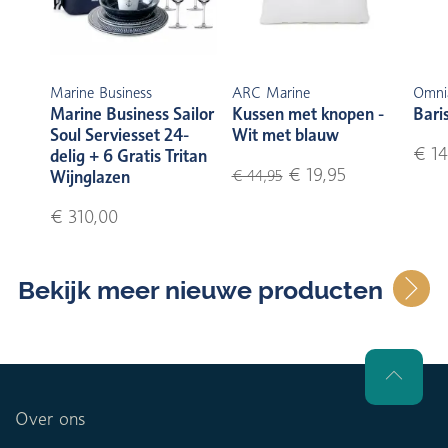
Marine Business
ARC Marine
Omni
Marine Business Sailor
Kussen met knopen -
Bari
Soul Serviesset 24-
Wit met blauw
€ 14
delig + 6 Gratis Tritan
€ 19,95
Wijnglazen
€ 44,95
€ 310,00
Bekijk meer nieuwe producten
Over ons