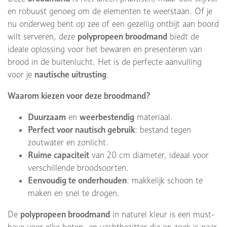
en robuust genoeg om de elementen te weerstaan. Of je
nu onderweg bent op zee of een gezellig ontbijt aan boord
wilt serveren, deze
polypropeen broodmand
biedt de
ideale oplossing voor het bewaren en presenteren van
brood in de buitenlucht. Het is de perfecte aanvulling
voor je
nautische uitrusting
.
Waarom kiezen voor deze broodmand?
Duurzaam
en
weerbestendig
materiaal.
Perfect voor nautisch gebruik
: bestand tegen
zoutwater en zonlicht.
Ruime capaciteit
van 20 cm diameter, ideaal voor
verschillende broodsoorten.
Eenvoudig te onderhouden
: makkelijk schoon te
maken en snel te drogen.
De
polypropeen broodmand
in naturel kleur is een must-
have voor elke boten- en yachtbezitter die op zoek is naar