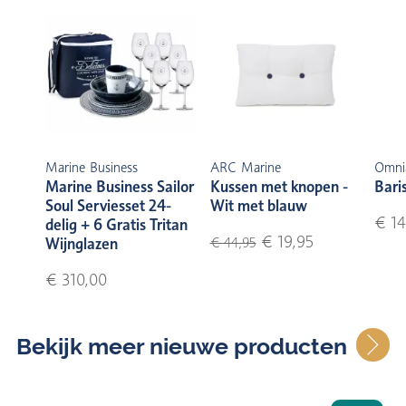
Marine Business
ARC Marine
Omni
Marine Business Sailor
Kussen met knopen -
Bari
Soul Serviesset 24-
Wit met blauw
€ 14
delig + 6 Gratis Tritan
€ 19,95
Wijnglazen
€ 44,95
€ 310,00
Bekijk meer nieuwe producten