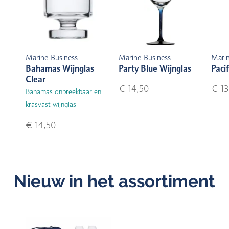
Marine Business
Marine Business
Marin
Bahamas Wijnglas
Party Blue Wijnglas
Pacif
Clear
€ 14,50
€ 13
Bahamas onbreekbaar en
krasvast wijnglas
€ 14,50
Nieuw in het assortiment