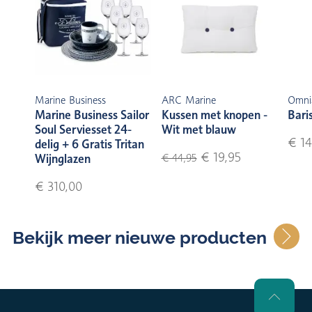
Marine Business
ARC Marine
Omni
Marine Business Sailor
Kussen met knopen -
Bari
Soul Serviesset 24-
Wit met blauw
€ 14
delig + 6 Gratis Tritan
€ 19,95
Wijnglazen
€ 44,95
€ 310,00
Bekijk meer nieuwe producten