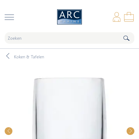
naar hoofdinhoud
Inl
Wi
Koken & Tafelen