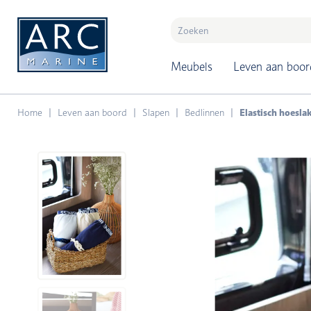
naar hoofdinhoud
Meubels
Leven aan boor
Home
Leven aan boord
Slapen
Bedlinnen
Elastisch hoesla