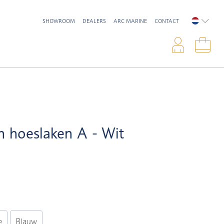
SHOWROOM
DEALERS
ARC MARINE
CONTACT
NEDERL
Inlo
Win
ch hoeslaken A - Wit
e
Blauw