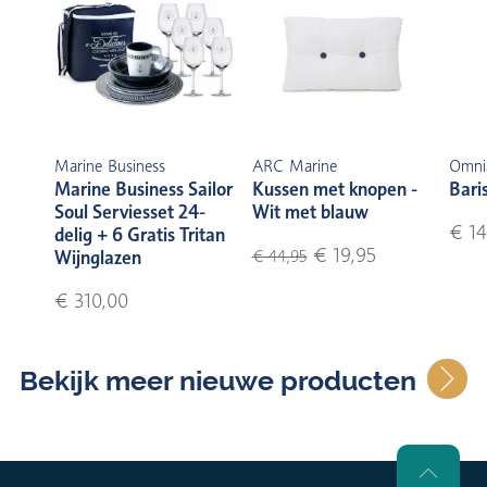
Marine Business
ARC Marine
Omni
Marine Business Sailor
Kussen met knopen -
Bari
Soul Serviesset 24-
Wit met blauw
€ 14
delig + 6 Gratis Tritan
€ 19,95
Wijnglazen
€ 44,95
€ 310,00
Bekijk meer nieuwe producten