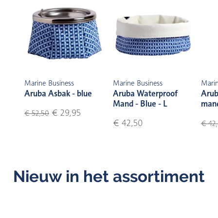
Marine Business
Marine Business
Marin
Aruba Asbak - blue
Aruba Waterproof
Arub
Mand - Blue - L
mand
€ 29,95
€ 52,50
€ 42,50
€ 42
Nieuw in het assortiment