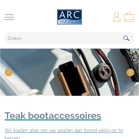
naar hoofdinhoud
Inl
Wi
Teak bootaccessoires
Wij bieden alles om uw spullen aan boord veilig op te
bergen.