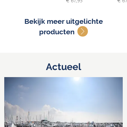
€ 67,95
€ 67
Bekijk meer uitgelichte
producten
Actueel