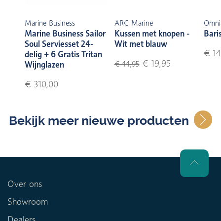
Marine Business
ARC Marine
Omni
Marine Business Sailor
Kussen met knopen -
Bari
Soul Serviesset 24-
Wit met blauw
€ 14
delig + 6 Gratis Tritan
€ 19,95
Wijnglazen
€ 44,95
€ 310,00
Bekijk meer nieuwe producten
Over ons
Showroom
Dealers