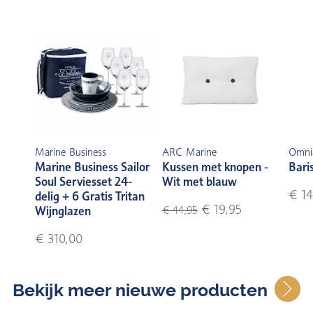
Marine Business
ARC Marine
Omni
Marine Business Sailor
Kussen met knopen -
Bari
Soul Serviesset 24-
Wit met blauw
€ 14
delig + 6 Gratis Tritan
€ 19,95
Wijnglazen
€ 44,95
€ 310,00
Bekijk meer nieuwe producten