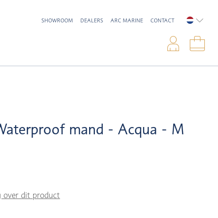
SHOWROOM
DEALERS
ARC MARINE
CONTACT
NEDERL
Inlo
Win
Waterproof mand - Acqua - M
g over dit product