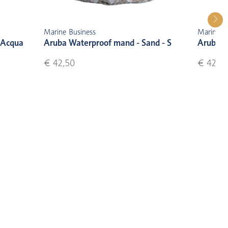
Marine Business
Marine B
 Acqua
Aruba Waterproof mand - Sand - S
Aruba W
€ 42,50
€ 42,5