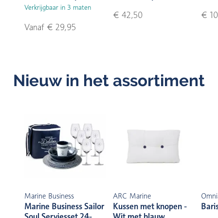
Verkrijgbaar in 3 maten
€ 42,50
€ 10
Vanaf € 29,95
Nieuw in het assortiment
Marine Business
ARC Marine
Omni
Marine Business Sailor
Kussen met knopen -
Bari
Soul Serviesset 24-
Wit met blauw