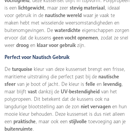
vochtigheid
, deze kussenset blijft in topvorm. Polypropeen
is een
lichtgewicht
, maar zeer
stevig materiaal
, ideaal
voor gebruik in de
nautische wereld
waar je vaak te
maken hebt met wisselende weersomstandigheden en
buitenomgevingen. De
waterdichte
eigenschappen zorgen
ervoor dat de kussens
geen vocht opnemen
, zodat ze snel
weer
droog
en
klaar voor gebruik
zijn.
Perfect voor Nautisch Gebruik
De
turquoise
kleur van deze kussenset brengt een frisse,
maritieme uitstraling die perfect past bij de
nautische
sfeer
van je boot of jacht. De kleur is
felle
en
levendig
,
maar blijft
vast
dankzij de
UV-bestendigheid
van het
polypropeen. Dit betekent dat de kussens ook na
langdurige blootstelling aan de zon
niet vervagen
en hun
mooie kleur behouden. Deze kussenset is dus niet alleen
een
praktische
, maar ook een
stijlvolle
toevoeging aan je
buitenruimte
.