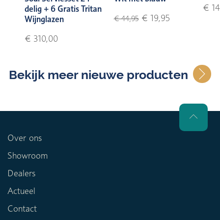
€ 14
delig + 6 Gratis Tritan
€ 19,95
Wijnglazen
€ 44,95
€ 310,00
Bekijk meer nieuwe producten
Over ons
Showroom
Dealers
Actueel
Contact