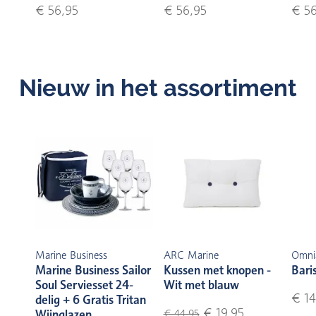
€ 56,95
€ 56,95
€ 56
Nieuw in het assortiment
Marine Business
ARC Marine
Omni
Marine Business Sailor
Kussen met knopen -
Bari
Soul Serviesset 24-
Wit met blauw
€ 14
delig + 6 Gratis Tritan
€ 19,95
Wijnglazen
€ 44,95