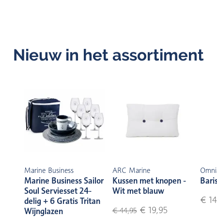
Nieuw in het assortiment
Marine Business
ARC Marine
Omni
Marine Business Sailor
Kussen met knopen -
Bari
Soul Serviesset 24-
Wit met blauw
€ 14
delig + 6 Gratis Tritan
€ 19,95
Wijnglazen
€ 44,95