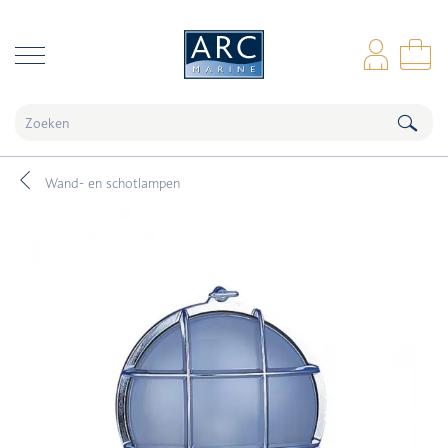
naar hoofdinhoud
Inl
Wi
Wand- en schotlampen