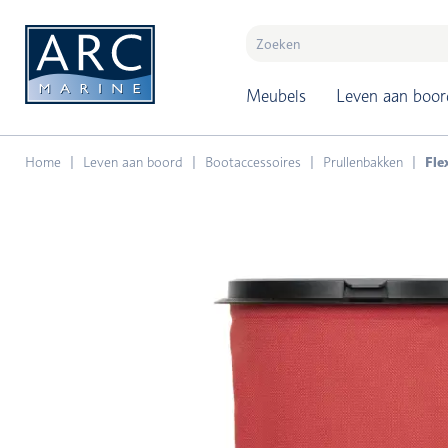
naar hoofdinhoud
Meubels
Leven aan boor
Home
Leven aan boord
Bootaccessoires
Prullenbakken
Fle