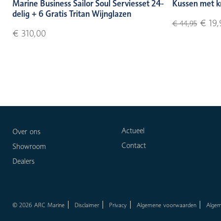
Marine Business Sailor Soul Serviesset 24-
Kussen met k
delig + 6 Gratis Tritan Wijnglazen
€ 19,
€ 44,95
€ 310,00
Actueel
Over ons
Contact
Showroom
Dealers
© 2026 ARC Marine
Disclaimer
Privacy
Algemene voorwaarden
Alge