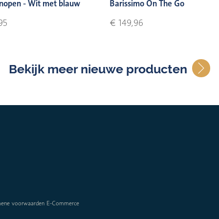
nopen - Wit met blauw
Barissimo On The Go
95
€ 149,96
Bekijk meer nieuwe producten
mene voorwaarden E-Commerce