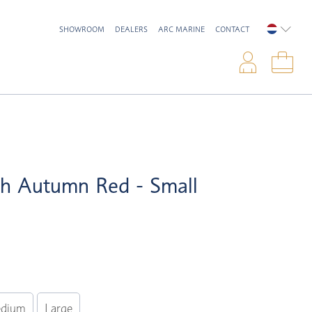
SHOWROOM
DEALERS
ARC MARINE
CONTACT
NEDERL
Inlo
Win
sh Autumn Red - Small
dium
Large