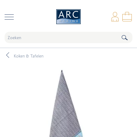
naar hoofdinhoud
Inl
Wi
Koken & Tafelen