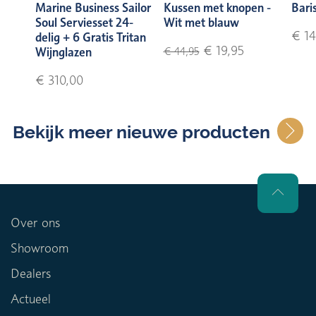
Marine Business Sailor
Kussen met knopen -
Bari
Soul Serviesset 24-
Wit met blauw
€ 14
delig + 6 Gratis Tritan
€ 19,95
Wijnglazen
€ 44,95
€ 310,00
Bekijk meer nieuwe producten
Over ons
Showroom
Dealers
Actueel