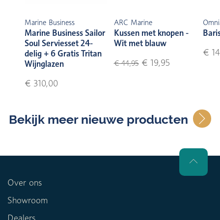
Marine Business
ARC Marine
Omni
Marine Business Sailor
Kussen met knopen -
Bari
Soul Serviesset 24-
Wit met blauw
€ 14
delig + 6 Gratis Tritan
€ 19,95
Wijnglazen
€ 44,95
€ 310,00
Bekijk meer nieuwe producten
Over ons
Showroom
Dealers