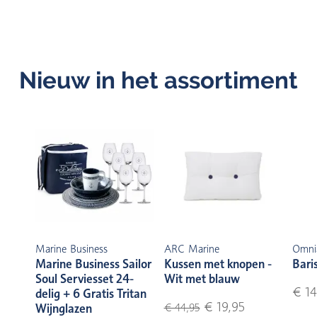
Nieuw in het assortiment
Marine Business
ARC Marine
Omni
Marine Business Sailor
Kussen met knopen -
Bari
Soul Serviesset 24-
Wit met blauw
€ 14
delig + 6 Gratis Tritan
€ 19,95
Wijnglazen
€ 44,95